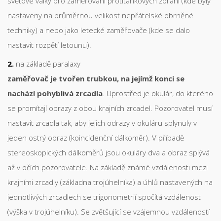
světové války pro zaměřování protitankových zbraní (kde byly
nastaveny na průměrnou velikost nepřátelské obrněné
techniky) a nebo jako letecké zaměřovače (kde se dalo
nastavit rozpětí letounu).
na základě paralaxy
zaměřovač je tvořen trubkou, na jejímž konci se
nachází pohyblivá zrcadla
. Uprostřed je okulár, do kterého
se promítají obrazy z obou krajních zrcadel. Pozorovatel musí
nastavit zrcadla tak, aby jejich odrazy v okuláru splynuly v
jeden ostrý obraz (koincidenční dálkoměr). V případě
stereoskopických dálkoměrů jsou okuláry dva a obraz splývá
až v očích pozorovatele. Na základě známé vzdálenosti mezi
krajními zrcadly (základna trojúhelníka) a úhlů nastavených na
jednotlivých zrcadlech se trigonometrií spočítá vzdálenost
(výška v trojúhelníku). Se zvětšující se vzájemnou vzdáleností