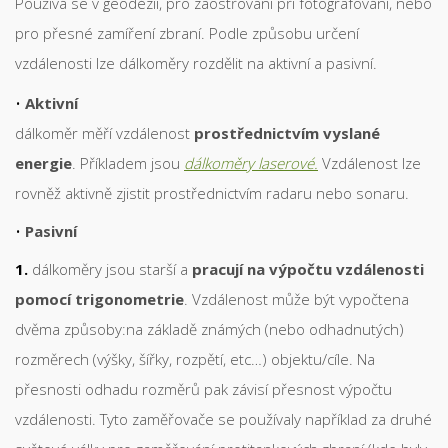
Používá se v geodézii, pro zaostřování při fotografování, nebo
pro přesné zamíření zbraní. Podle způsobu určení
vzdálenosti lze dálkoměry rozdělit na aktivní a pasivní.
Aktivní
dálkoměr měří vzdálenost
prostřednictvím vyslané
energie
. Příkladem jsou
dálkoměry laserové.
Vzdálenost lze
rovněž aktivně zjistit prostřednictvím radaru nebo sonaru.
Pasivní
dálkoměry jsou starší a
pracují na výpočtu vzdálenosti
pomocí trigonometrie
. Vzdálenost může být vypočtena
dvěma způsoby:na základě známých (nebo odhadnutých)
rozměrech (výšky, šířky, rozpětí, etc…) objektu/cíle. Na
přesnosti odhadu rozměrů pak závisí přesnost výpočtu
vzdálenosti. Tyto zaměřovače se používaly například za druhé