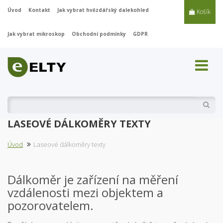
Úvod
Kontakt
Jak vybrat hvězdářský dalekohled
Košík
Jak vybrat mikroskop
Obchodní podmínky
GDPR
Vyhl
LASEOVÉ DÁLKOMĚRY TEXTY
Úvod
Laseové dálkoměry texty
Dálkoměr je zařízení na měření
vzdálenosti mezi objektem a
pozorovatelem.