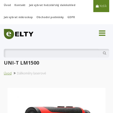
Úvod
Kontakt
Jak vybrat hvězdářský dalekohled
Košík
Jak vybrat mikroskop
Obchodní podmínky
GDPR
Vyhl
UNI-T LM1500
Úvod
Dálkoměry laserové