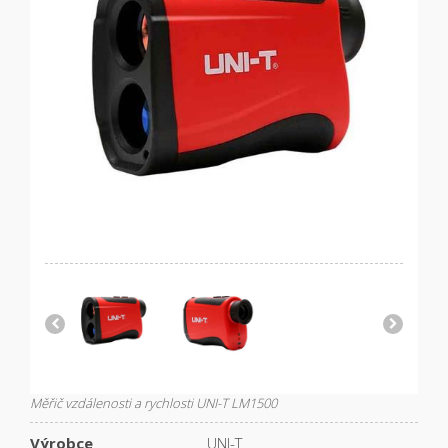
Měřič vzdálenosti a rychlosti UNI-T LM1500
Výrobce
UNI-T