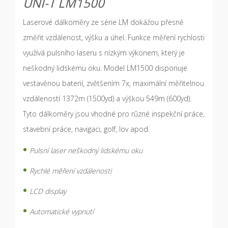
UNI-T LM1500
Laserové dálkoměry ze série LM dokážou přesně
změřit vzdálenost, výšku a úhel. Funkce měření rychlosti
využívá pulsního laseru s nízkým výkonem, který je
neškodný lidskému oku. Model LM1500 disponuje
vestavěnou baterií, zvětšením 7x, maximální měřitelnou
vzdáleností 1372m (1500yd) a výškou 549m (600yd).
Tyto dálkoměry jsou vhodné pro různé inspekční práce,
stavební práce, navigaci, golf, lov apod.
Pulsní laser neškodný lidskému oku
Rychlé měření vzdálenosti
LCD display
Automatické vypnutí