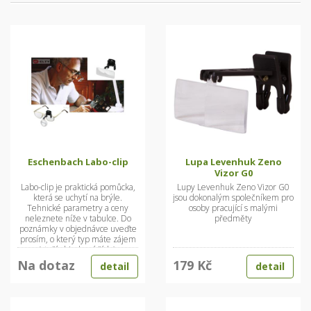
Eschenbach Labo-clip
Lupa Levenhuk Zeno
Vizor G0
Labo-clip je praktická pomůcka,
Lupy Levenhuk Zeno Vizor G0
která se uchytí na brýle.
jsou dokonalým společníkem pro
Tehnické parametry a ceny
osoby pracující s malými
neleznete níže v tabulce. Do
předměty
poznámky v objednávce uveďte
prosím, o který typ máte zájem
(stačí objednací číslo).
Na dotaz
179 Kč
detail
detail