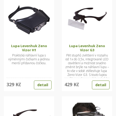
Lupa Levenhuk Zeno
Lupa Levenhuk Zeno
Vizor H1
Vizor G3
Praktická náhlavní lupa s
Pět stupňů zvětšení v rozsahu
výměnnými čočkami a jednou
od 1x do 3,5x, integrované LED
menší přídavnou čočkou.
osvětlení a možnost snadno
změnit brýle na náhlavní lupu –
to vše v sobě ztělesňuje lupa
Zeno Vizor G3. S touto lupou
můžete mít ruce vždy volné k
provádění práce vyžadující
329 Kč
429 Kč
detail
detail
vysokou přesnost