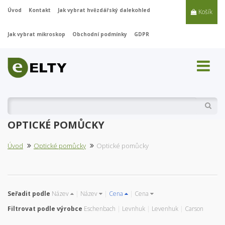
Úvod
Kontakt
Jak vybrat hvězdářský dalekohled
Košík
Jak vybrat mikroskop
Obchodní podmínky
GDPR
Vyhl
OPTICKÉ POMŮCKY
Úvod
Optické pomůcky
Optické pomůcky
Seřadit podle
Název
|
Název
|
Cena
|
Cena
Filtrovat podle výrobce
Eschenbach
|
Levnhuk
|
Levenhuk
|
Carson