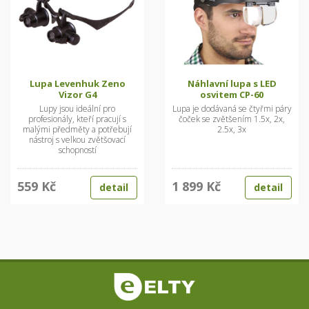
Lupa Levenhuk Zeno
Náhlavní lupa s LED
Vizor G4
osvitem CP-60
Lupy jsou ideální pro
Lupa je dodávaná se čtyřmi páry
profesionály, kteří pracují s
čoček se zvětšením 1.5x, 2x,
malými předměty a potřebují
2.5x, 3x
nástroj s velkou zvětšovací
schopností
559 Kč
1 899 Kč
detail
detail