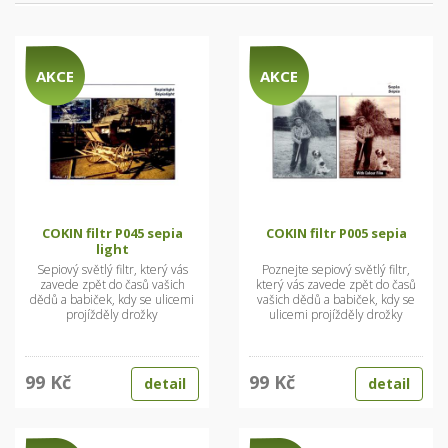
AKCE
AKCE
COKIN filtr P045 sepia
COKIN filtr P005 sepia
light
Sepiový světlý filtr, který vás
Poznejte sepiový světlý filtr,
zavede zpět do časů vašich
který vás zavede zpět do časů
dědů a babiček, kdy se ulicemi
vašich dědů a babiček, kdy se
projížděly drožky
ulicemi projížděly drožky
99 Kč
99 Kč
detail
detail