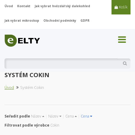
Úvod
Kontakt
Jak vybrat hvězdářský dalekohled
Košík
Jak vybrat mikroskop
Obchodní podmínky
GDPR
Vyhl
SYSTÉM COKIN
Úvod
Systém Cokin
Seřadit podle
Název
|
Název
|
Cena
|
Cena
Filtrovat podle výrobce
Cokin