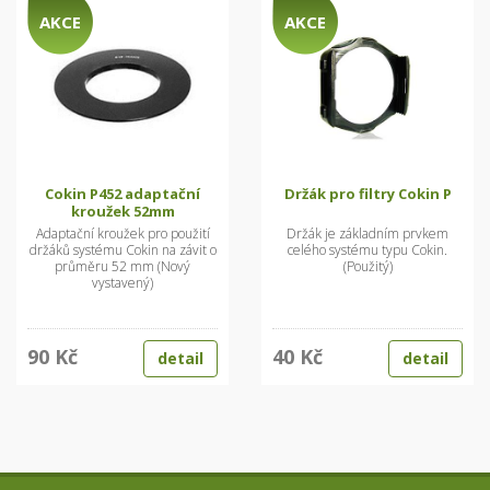
AKCE
AKCE
Cokin P452 adaptační
Držák pro filtry Cokin P
kroužek 52mm
Adaptační kroužek pro použití
Držák je základním prvkem
držáků systému Cokin na závit o
celého systému typu Cokin.
průměru 52 mm (Nový
(Použitý)
vystavený)
90 Kč
40 Kč
detail
detail