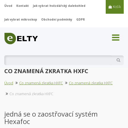
Úvod
Kontakt
Jak vybrat hvězdářský dalekohled
Košík
Jak vybrat mikroskop
Obchodní podmínky
GDPR
Vyhl
CO ZNAMENÁ ZKRATKA HXFC
Úvod
Co znamená zkratka HXFC
Co znamená zkratka HXFC
Co znamená zkratka HXFC
jedná se o zaostřovací systém
Hexafoc