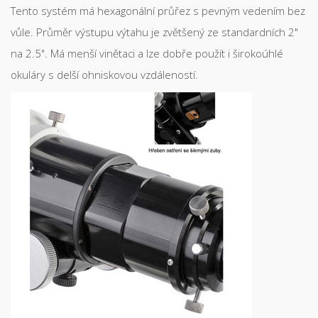
Tento systém má hexagonální průřez s pevným vedením bez
vůle. Průměr výstupu výtahu je zvětšený ze standardních 2"
na 2.5". Má menší vinětaci a lze dobře použít i širokoúhlé
okuláry s delší ohniskovou vzdáleností.