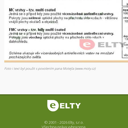
Foto i text byl použit s povolením pana Motejla (www.moty.cz)
© 2001 - 2026 Elty, s.r.o.
Všechna práva vyhrazena.