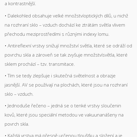
a kontrastnější.
Dalekohled obsahuje velké množstvíoptických dílů, u nichž
na rozhraní sklo – vzduch dochází ke ztrátám světla vlivem
přechodu meziprostředími s různými indexy lomu.
Antireflexní vrstvy snižují množství světla, které se odráží od
povrchu skla a zároveň se tak zvyšuje množstvísvětla, které
sklem prochází – tzv. transmitace.
Tím se tedy zlepšuje i skutečná světelnost a obrazje
jasnější. AV se používají na plochách, které jsou na rozhraní
sklo – vzduch.
Jednoduše řečeno – jedná se o tenké vrstvy sloučenin
kovů, které jsou speciální metodou ve vakuunanášeny na
povrch skla.
Každá vrstva má přesně určenou tloušťku a složení a je