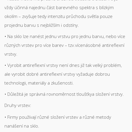
vždy účinná najednu část barevného spektra s blízkým
okolím – zvyšuje tedy intenzitu průchodu světla pouze
projednu barvu s nejbližším i odstíny.
Na sklo lze nanést jednu vrstvu pro jednu barvu, nebo více
různých vrstev pro více barev – tzv.vícenásobné antireflexní
vrstvy.
Vyrobit antireflexní vrstvy není dnes již tak velký problém,
ale vyrobit dobré antireflexní vrstvy vyžaduje dobrou
technologii, materiály a zkušenosti.
Důležitá je správná rovnoměrnost tloušťkya složení vrstvy.
Druhy vrstev:
Firmy používají různé složení vrstev a různé metody
nanášení na sklo.