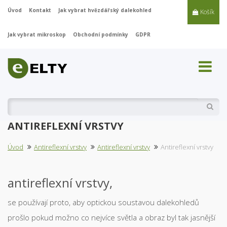
Úvod
Kontakt
Jak vybrat hvězdářský dalekohled
Košík
Jak vybrat mikroskop
Obchodní podmínky
GDPR
Vyhl
ANTIREFLEXNÍ VRSTVY
Úvod
Antireflexní vrstvy
Antireflexní vrstvy
Antireflexní vrstvy
antireflexní vrstvy,
se používají proto, aby optickou soustavou dalekohledů
prošlo pokud možno co nejvíce světla a obraz byl tak jasnější