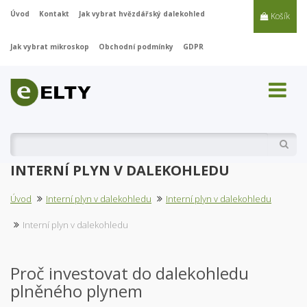
Úvod
Kontakt
Jak vybrat hvězdářský dalekohled
Košík
Jak vybrat mikroskop
Obchodní podmínky
GDPR
Vyhl
INTERNÍ PLYN V DALEKOHLEDU
Úvod
Interní plyn v dalekohledu
Interní plyn v dalekohledu
Interní plyn v dalekohledu
Proč investovat do dalekohledu
plněného plynem