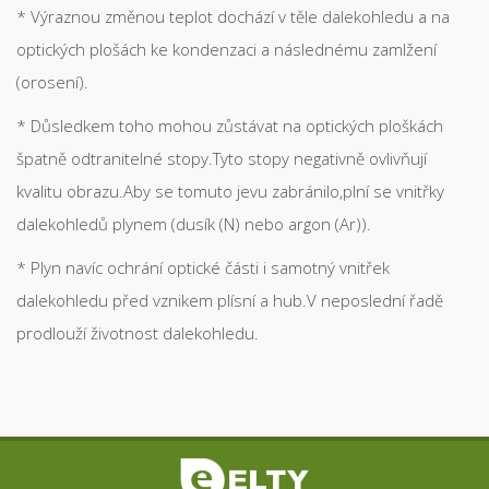
* Výraznou změnou teplot dochází v těle dalekohledu a na
optických plošách ke kondenzaci a následnému zamlžení
(orosení).
* Důsledkem toho mohou zůstávat na optických ploškách
špatně odtranitelné stopy.Tyto stopy negativně ovlivňují
kvalitu obrazu.Aby se tomuto jevu zabránilo,plní se vnitřky
dalekohledů plynem (dusík (N) nebo argon (Ar)).
* Plyn navíc ochrání optické části i samotný vnitřek
dalekohledu před vznikem plísní a hub.V neposlední řadě
prodlouží životnost dalekohledu.